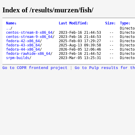
Index of /results/murzen/fish/
Name
↓
Last Modified
:
Size
:
Type
:
..
/
Directo
centos-stream-8-x86_64
/
2023-Feb-16 21:44:53
--
Directo
centos-stream-9-x86_64
/
2023-Feb-16 21:44:53
--
Directo
fedora-42-x86_64
/
2025-Feb-03 17:29:27
--
Directo
fedora-43-x86_64
/
2025-Aug-13 09:39:58
--
Directo
fedora-44-x86_64
/
2026-Feb-05 12:06:46
--
Directo
fedora-rawhide-x86_64
/
2023-Feb-16 21:44:52
--
Directo
srpm-builds
/
2023-Mar-05 13:25:31
--
Directo
Go to COPR frontend project
|
Go to Pulp results for th