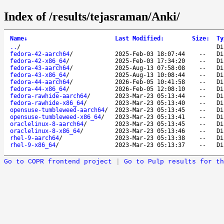
Index of /results/tejasraman/Anki/
Name
↓
Last Modified
:
Size
:
Ty
..
/
Di
fedora-42-aarch64
/
2025-Feb-03 18:07:44
--
Di
fedora-42-x86_64
/
2025-Feb-03 17:34:20
--
Di
fedora-43-aarch64
/
2025-Aug-13 07:58:08
--
Di
fedora-43-x86_64
/
2025-Aug-13 10:08:44
--
Di
fedora-44-aarch64
/
2026-Feb-05 10:41:58
--
Di
fedora-44-x86_64
/
2026-Feb-05 12:08:10
--
Di
fedora-rawhide-aarch64
/
2023-Mar-23 05:13:44
--
Di
fedora-rawhide-x86_64
/
2023-Mar-23 05:13:40
--
Di
opensuse-tumbleweed-aarch64
/
2023-Mar-23 05:13:45
--
Di
opensuse-tumbleweed-x86_64
/
2023-Mar-23 05:13:41
--
Di
oraclelinux-8-aarch64
/
2023-Mar-23 05:13:45
--
Di
oraclelinux-8-x86_64
/
2023-Mar-23 05:13:46
--
Di
rhel-9-aarch64
/
2023-Mar-23 05:13:38
--
Di
rhel-9-x86_64
/
2023-Mar-23 05:13:37
--
Di
Go to COPR frontend project
|
Go to Pulp results for th